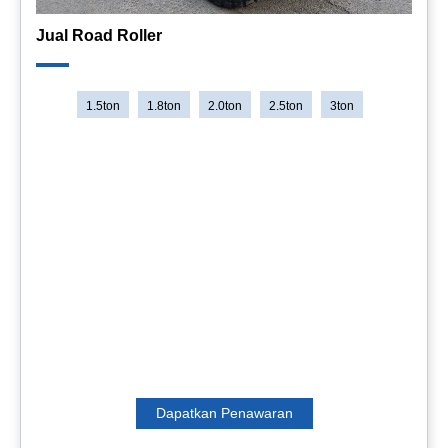
Jual Road Roller
1.5ton
1.8ton
2.0ton
2.5ton
3ton
Nilai Beban:
1500kg, 1800kg, 2000kg, 2500kg, 3000kg
Berat:
2950kg-9800kg
Kapasitas bucket:
0.7m3-1.7m3
Wheel loader adalah mesin alat berat serbaguna yang
digunakan dalam konstruksi, pertambangan, dan
pertanian. Ini dirancang untuk memuat material seperti
tanah, kerikil, tanah, kerikil, pasir, atau serpihan ke truk,
ban berjalan, atau kendaraan lain untuk transportasi atau
pembuangan. AIMIX terutama menyediakan dua jenis
loader: wheel loader dan skid steer loader.
Dapatkan Penawaran