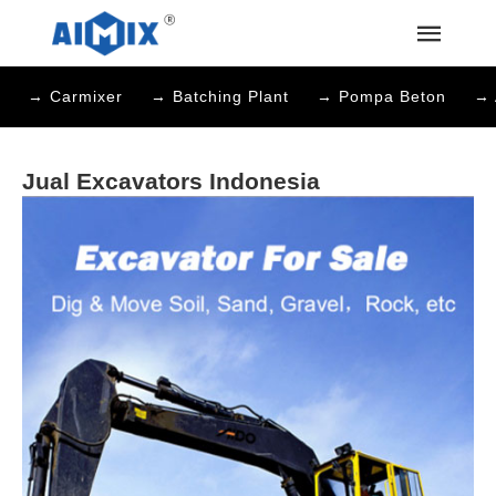
→ Carmixer
→ Batching Plant
→ Pompa Beton
→ 
Jual Excavators Indonesia