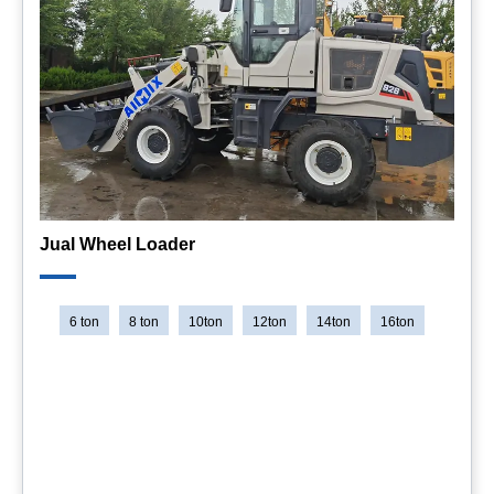
Jual Wheel Loader
6 ton
8 ton
10ton
12ton
14ton
16ton
Massa operasi：
6000kg-14000kg
Beban linier statis：
195N/cm-326N/cm
Berat:
2950kg-9800kg
Cocok untuk material non-kohesif, seperti tanah berpasir,
kerikil, batu pecah, pengisi rongga batu, dan tanah yang