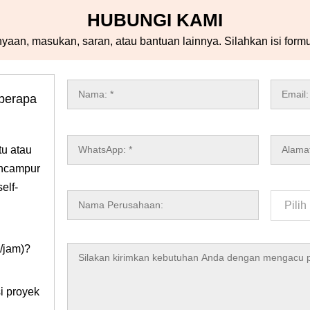
HUBUNGI KAMI
nyaan, masukan, saran, atau bantuan lainnya. Silahkan isi formul
berapa
tu atau
encampur
elf-
n/jam)?
i proyek