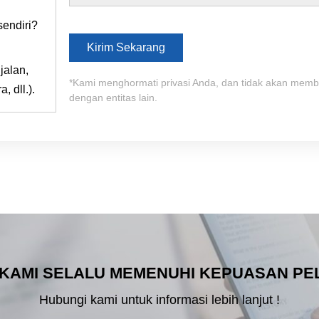
sendiri?
jalan,
*Kami menghormati privasi Anda, dan tidak akan memba
 dll.).
dengan entitas lain.
 KAMI SELALU MEMENUHI KEPUASAN P
Hubungi kami untuk informasi lebih lanjut !