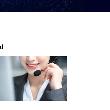
___
l