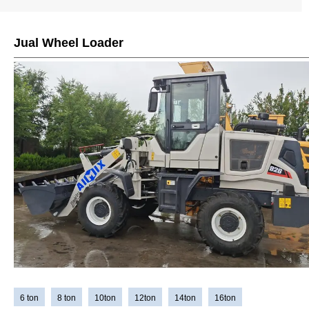
Jual Wheel Loader
6 ton
8 ton
10ton
12ton
14ton
16ton