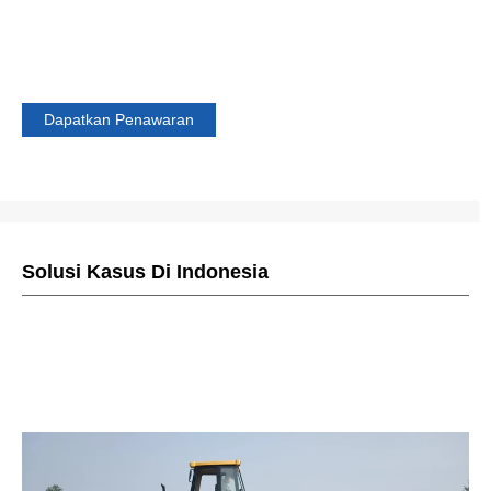
modern dengan multi-fungsi dan efisiensi tinggi untuk jalan raya ke
atas, kereta api, bandara , pelabuhan, bendungan, kawasan industr
dan lahan pertanian.
Dapatkan Penawaran
Solusi Kasus Di Indonesia
Produk AIMIX telah diekspor ke berbagai wilayah di Indonesia,
seperti Jakarta, Bekasi, Lampung, Batam, Palembang,
Pekanbaru, Bangka, Jawa Timur, Bojonegoro, Probolingo,
Lombok, Ambon, Barat Daya Kepulauan Maluku, Saumlaki,
Kalimantan, Papua, dll.