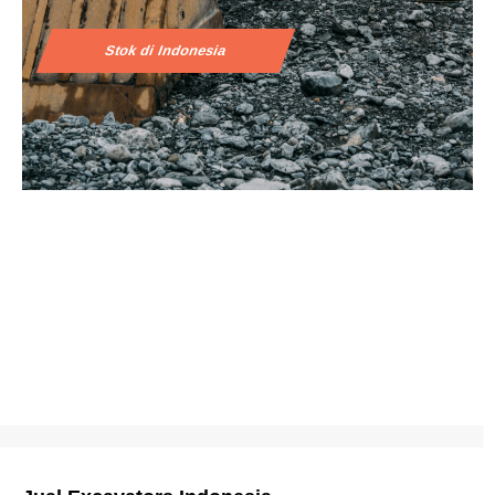
Stok di Indonesia
Apakah Anda sedang mencari mesin konstruksi berkualitas
terbaik untuk menjalankan proyek Anda di Indonesia? AIMIX
Construction Machinery adalah mitra terpercaya Anda,
menawarkan rangkaian peralatan lengkap yang dirancang untuk
memenuhi beragam kebutuhan industri konstruksi. AIMIX
menawarkan berbagai macam mesin konstruksi untuk
memenuhi semua kebutuhan proyek Anda: Ekskavator, Wheel
Loader, Backhoe Loader, Motor Grader, Paver Aspal dan Beton,
Roller Jalan/Pemadatan.