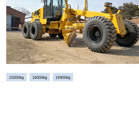
15000kg
16000kg
16900kg
Massa operasi:
15000kg, 16000kg, 16900kg
Maks. kecepatan maju:
40.4 Km/h，36 Km/h，36.8 Km/h
Maks. kecepatan mundur:
25.7Km/h，25Km/h，24.8Km/h
Beban gandar depan:
4150kg，5150kg，5820kg
Dapat digunakan untuk membuat parit, membuat perataan, mengik
lereng, melibas, merobek, tanah liar, membuat skarifikasi dan
menghilangkan salju, dll., yang merupakan peralatan konstruksi