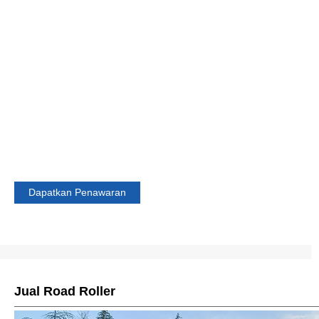
Massa operasi：
6000kg-14000kg
Beban linier statis：
195N/cm-326N/cm
Berat:
2950kg-9800kg
Amplitudo getaran：
0.4mm-1.7mm
Jarak sumbu roda：
2750mm-3185mm
Cocok untuk material non-kohesif, seperti tanah berpasir, kerikil, ba
pecah, pengisi rongga batu, dan tanah yang sedikit kohesif, diranc
untuk konstruksi pondasi besar seperti jalan raya kelas atas, tamba
bendungan, bandara, pelabuhan, kawasan industri kereta api, dll. .
Dapatkan Penawaran
Jual Road Roller