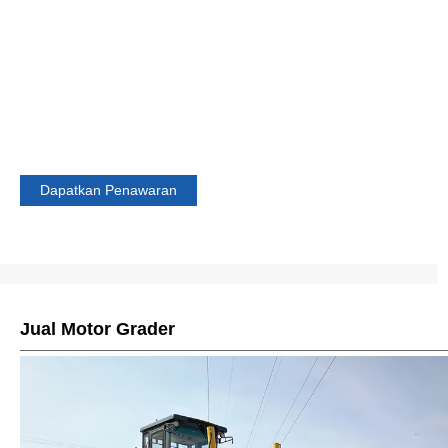
Wheel loader adalah mesin alat berat serbaguna yang digunakan
dalam konstruksi, pertambangan, dan pertanian. Ini dirancang untu
memuat material seperti tanah, kerikil, tanah, kerikil, pasir, atau
serpihan ke truk, ban berjalan, atau kendaraan lain untuk transport
atau pembuangan. AIMIX terutama menyediakan dua jenis loader:
wheel loader dan skid steer loader.
Dapatkan Penawaran
Jual Motor Grader