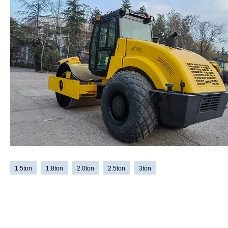
1.5ton
1.8ton
2.0ton
2.5ton
3ton
Nilai Beban:
1200kg, 1500kg, 1800kg, 2000kg, 2500kg, 3000kg
Jenis:
wheel loader and skid steer loader
Berat:
2950kg-9800kg
Kapasitas bucket:
0.7m3-1.7m3